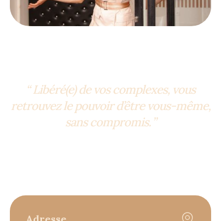
“ Libéré(e) de vos complexes, vous
retrouvez le pouvoir d’être vous-même,
sans compromis. ”
Adresse