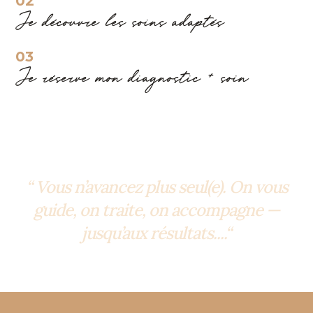
02
Je découvre les soins adaptés
03
Je réserve mon diagnostic + soin
“ Vous n’avancez plus seul(e). On vous
guide, on traite, on accompagne —
jusqu’aux résultats....“